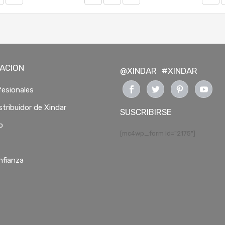
ACIÓN
@XINDAR
#XINDAR
esionales
stribuidor de Xindar
SUSCRIBIRSE
o
[mc4wp_form id="2175"]
nfianza