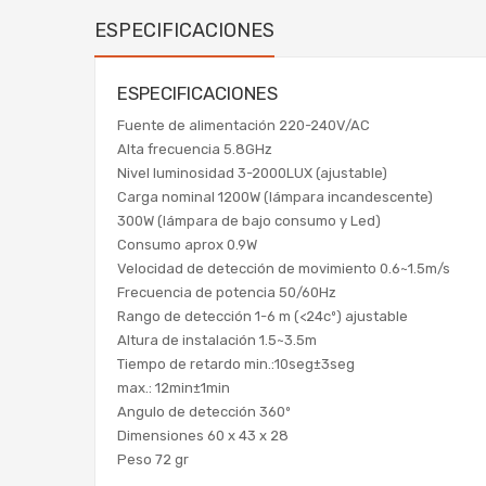
ESPECIFICACIONES
ESPECIFICACIONES
Fuente de alimentación 220-240V/AC
Alta frecuencia 5.8GHz
Nivel luminosidad 3-2000LUX (ajustable)
Carga nominal 1200W (lámpara incandescente)
300W (lámpara de bajo consumo y Led)
Consumo aprox 0.9W
Velocidad de detección de movimiento 0.6~1.5m/s
Frecuencia de potencia 50/60Hz
Rango de detección 1-6 m (<24cº) ajustable
Altura de instalación 1.5~3.5m
Tiempo de retardo min.:10seg±3seg
max.: 12min±1min
Angulo de detección 360º
Dimensiones 60 x 43 x 28
Peso 72 gr