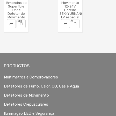
lâmpadas de
Movimento
Superfície
12/24V
E27 e
Parede
E
Detetor de
SEKKYURNANO-
Movimento
LV especial
HOLDIR
ULV
PRODUCTOS
Multimetros e Comprovadores
Detetores de Fumo, Calor, CO, Gás e Agua
Detetores de Movimento
Detetores Crepusculares
Iluminação LED e Segurança