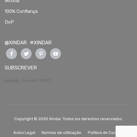
Notícia
100% Confiança
DoP
@XINDAR
#XINDAR
SUBSCREVER
[mc4wp_form id="2175"]
Copyright © 2020 Xindar. Todos los derechos reservados.
Aviso Legal
Normas de utilização
Política de Cookies