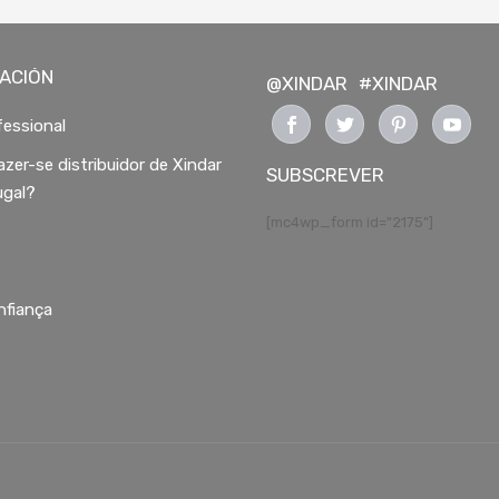
ACIÓN
@XINDAR
#XINDAR
essional
azer-se distribuidor de Xindar
SUBSCREVER
ugal?
[mc4wp_form id="2175"]
nfiança