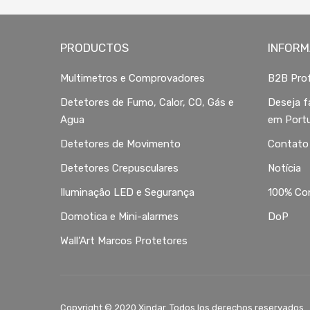
PRODUCTOS
INFORM
Multimetros e Comprovadores
B2B Prof
Detetores de Fumo, Calor, CO, Gás e
Deseja f
Agua
em Port
Detetores de Movimento
Contato
Detetores Crepusculares
Notícia
Iluminação LED e Segurança
100% Co
Domotica e Mini-alarmes
DoP
Wall’Art Marcos Protetores
Copyright © 2020 Xindar. Todos los derechos reservados.