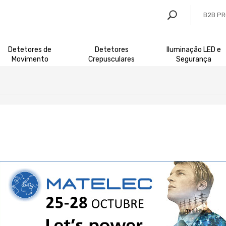
B2B P
Detetores de
Detetores
Iluminação LED e
Movimento
Crepusculares
Segurança