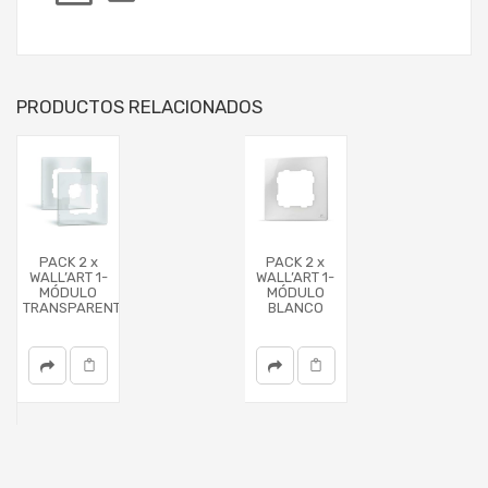
PRODUCTOS RELACIONADOS
PACK 2 x
PACK 2 x
WALL’ART 1-
WALL’ART 1-
MÓDULO
MÓDULO
TRANSPARENTE
BLANCO
T