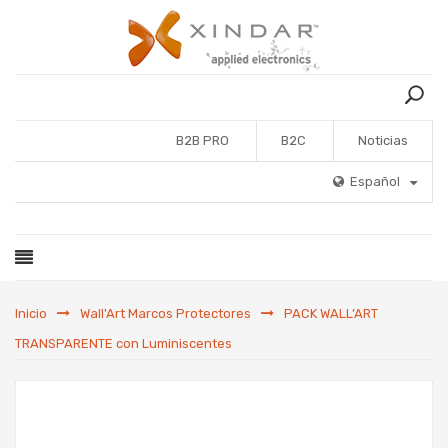
B2B PRO
B2C
Noticias
Español
Inicio
Wall'Art Marcos Protectores
PACK WALL’ART
TRANSPARENTE con Luminiscentes